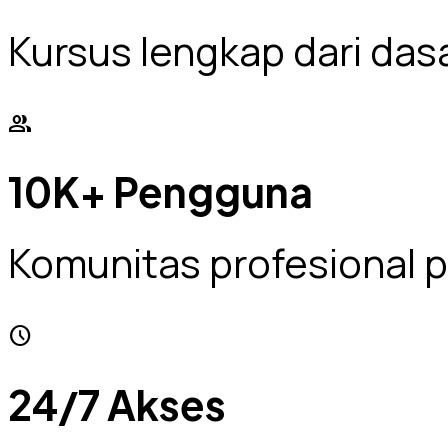
Kursus lengkap dari das
people
10K+ Pengguna
Komunitas profesional
access_time
24/7 Akses