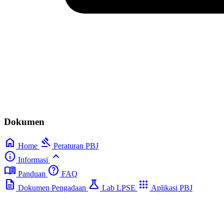
Dokumen
home
gavel
Home
Peraturan PBJ
info
expand_less
Informasi
menu_book
help
Panduan
FAQ
description
science
apps
Dokumen Pengadaan
Lab LPSE
Aplikasi PBJ